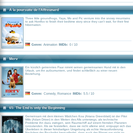
folgen.
À la poursuite de l'Affreunard
Three little groundhogs, Yaya, Mo and Pic venture into the snowy mountains
to ask Horrifox to finish their bedtime story since they can't wait, for their first
hibernation.
Genre:
Animation
IMDb:
0 / 10
Merv
Ein kürzlich getrenntes Paar nimmt seinen gemeinsamen Hund mit in den
Urlaub, um ihn aufzumuntern, und findet schließlich zu einer neuen
Beziehung.
Genre:
Comedy
,
Romance
IMDb:
5.5 / 10
65: The End is only the Beginning
Gemeinsam mit dem kleinen Mädchen Koa (Ariana Greenblatt) ist der Pilot
Mills (Adam Driver) in den Weiten des Alls unterwegs, als technische
Probleme ihn dazu zwingen, sein Raumschiff auf einem fremden Planeten
notzulanden. Als sie feststellen, dass sie nicht alleine sind, entpuppt sich das
Überleben in dieser feindseligen Umgebung als echte Herausforderung.
Nachdem der Bruchpilot herausfindet, dass auch der Planet gar nicht so