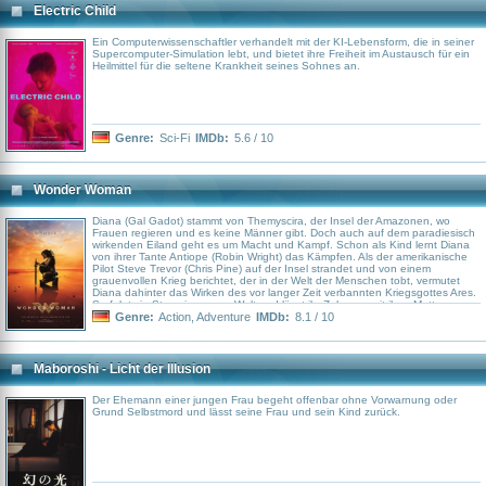
Electric Child
Ein Computerwissenschaftler verhandelt mit der KI-Lebensform, die in seiner
Supercomputer-Simulation lebt, und bietet ihre Freiheit im Austausch für ein
Heilmittel für die seltene Krankheit seines Sohnes an.
Genre:
Sci-Fi
IMDb:
5.6 / 10
Wonder Woman
Diana (Gal Gadot) stammt von Themyscira, der Insel der Amazonen, wo
Frauen regieren und es keine Männer gibt. Doch auch auf dem paradiesisch
wirkenden Eiland geht es um Macht und Kampf. Schon als Kind lernt Diana
von ihrer Tante Antiope (Robin Wright) das Kämpfen. Als der amerikanische
Pilot Steve Trevor (Chris Pine) auf der Insel strandet und von einem
grauenvollen Krieg berichtet, der in der Welt der Menschen tobt, vermutet
Diana dahinter das Wirken des vor langer Zeit verbannten Kriegsgottes Ares.
So folgt sie Steve in unsere Welt und lässt ihr Zuhause mit ihrer Mutter,
Königin Hippolyta (Connie Nielsen), hinter sich, um Ares dort zu suchen, wo
Genre:
Action
,
Adventure
IMDb:
8.1 / 10
das Schlachtgetümmel am dichtesten ist. Doch in den Wirren des Ersten
Weltkriegs bekommt sie es zunächst mit dem deutschen Heerführer General
Ludendorff (Danny Huston) und dessen getreuer Wissenschaftlerin Dr. Maru
(Elena Anaya) zu tun, die den Krieg mit allen Mitteln für sich entscheiden
Maboroshi - Licht der Illusion
wollen...
Der Ehemann einer jungen Frau begeht offenbar ohne Vorwarnung oder
Grund Selbstmord und lässt seine Frau und sein Kind zurück.