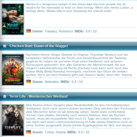
Mavka is a dangerous nymph of the forest lake that lure people into its
depths for the mermaids to feed on their energy. When she meets Lukian, a
biology whizz, Mavka falls in love disrupting the natural order.
Genre:
Fantasy
,
Romance
IMDb:
5.8 / 10
Chicken Run: Dawn of the Nugget
Nachdem Henne Ginger (Stimme im Original: Thandiwe Newton) und der
kompletten Hühnerschar die Flucht vom Grusel-Bauernhof der Tweedys
geglückt ist, haben sie auf einer Insel einen friedlichen und sicheren
Rückzugsort gefunden, fern aller Gefahren der Menschenwelt. Als aus
Gingers Liebesbeziehung mit Rocky (Zachary Levi) dann auch noch das
Küken Molly (Bella Ramsey) hervorgeht, erscheint das Glück der beiden
perfekt. Doch auf dem Festland geht das Grauen weiter, denn Mrs. Tweedy
(Miranda Richardson) hat eine Fabrik eröffnet, in der Hühner zu unsäglichen
Dingen weiterverarbeitet werden sollen. Das können Ginger, Rocky und ihrer
Genre:
Animation
IMDb:
6.4 / 10
Gefolgschaft so nicht dulden und sie beschließen, den Artgenossen zu
helfen. Und so kommt es, dass es diesmal nicht um einen großen Ausbruch,
sondern um einen großen Einbruch – in das massiv gesicherte Fabrikgelände
– geht. Fortsetzung zum Knetanimationsfilm „Chicken Run – Hennen rennen“
Term Life - Mörderischer Wettlauf
aus dem Jahr 2000
Nick Barrow (Vince Vaughn) plant Raubüberfälle für den höchstbietenden
Geldgeber, doch nach seinem letzten krummen Ding möchten den Pechvogel
viele Menschen lieber tot als lebendig sehen. Damit seine entfremdete
Tochter Cate (Hailee Steinfeld) nach seinem Ableben über die Runden
kommt, muss der verzweifelte Nick noch 21 Tage am Leben bleiben, denn
erst dann wird seine Lebensversicherung im Falle seines Ablebens auch an
seine Tochter ausgezahlt. Keine leichte Angelegenheit für Nick, auf dessen
Kopf es mittlerweile so mancher Gangsterboss, Killer und schmutziger Cop
abgesehen hat. Zusammen mit seiner ständig nörgelnden Teenager-Tochter
Genre:
Crime
,
Drama
IMDb:
5.5 / 10
begibt er sich auf die Flucht und versucht Cate auf das Schlimmste