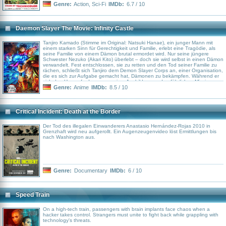
überleben sollen?
Genre:
Action
,
Sci-Fi
IMDb:
6.7 / 10
Daemon Slayer The Movie: Infinity Castle
Tanjiro Kamado (Stimme im Original: Natsuki Hanae), ein junger Mann mit
einem starken Sinn für Gerechtigkeit und Familie, erlebt eine Tragödie, als
seine Familie von einem Dämon brutal ermordet wird. Nur seine jüngere
Schwester Nezuko (Akari Kito) überlebt – doch sie wird selbst in einen Dämon
verwandelt. Fest entschlossen, sie zu retten und den Tod seiner Familie zu
rächen, schließt sich Tanjiro dem Demon Slayer Corps an, einer Organisation,
die es sich zur Aufgabe gemacht hat, Dämonen zu bekämpfen. Während er
sich den Herausforderungen seiner Ausbildung und gefährlichen Missionen
stellt, kämpft Tanjiro nicht nur gegen mächtige Dämonen, sondern auch
Genre:
Anime
IMDb:
8.5 / 10
gegen die Verzweiflung, seine Schwester wieder zu dem Menschen zu
machen, den er einst kannte.
Critical Incident: Death at the Border
Der Tod des illegalen Einwanderers Anastasio Hernández-Rojas 2010 in
Grenzhaft wird neu aufgerollt. Ein Augenzeugenvideo löst Ermittlungen bis
nach Washington aus.
Genre:
Documentary
IMDb:
6 / 10
Speed Train
On a high-tech train, passengers with brain implants face chaos when a
hacker takes control. Strangers must unite to fight back while grappling with
technology's threats.