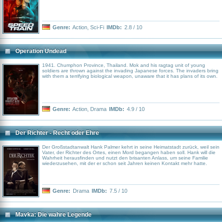
Genre:
Action
,
Sci-Fi
IMDb:
2.8 / 10
Operation Undead
1941. Chumphon Province, Thailand. Mok and his ragtag unit of young
soldiers are thrown against the invading Japanese forces. The invaders bring
with them a terrifying biological weapon, unaware that it has plans of its own.
Genre:
Action
,
Drama
IMDb:
4.9 / 10
Der Richter - Recht oder Ehre
Der Großstadtanwalt Hank Palmer kehrt in seine Heimatstadt zurück, weil sein
Vater, der Richter des Ortes, einen Mord begangen haben soll. Hank will die
Wahrheit herausfinden und nutzt den brisanten Anlass, um seine Familie
wiederzusehen, mit der er schon seit Jahren keinen Kontakt mehr hatte.
Genre:
Drama
IMDb:
7.5 / 10
Mavka: Die wahre Legende