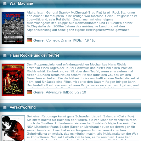
War Machine
Afghanistan: General Stanley McChrystal (Brad Pitt) ist ein Rock Star unter
den Armee-Oberhäuptern, eine richtige War Machine. Seine Erfolgsbilanz ist
überwältigend, sein Ruf tödlich. Zusammen mit einer eigens
zusammengestellten Truppe aus Kommandanten und PR-Leuten bereist
McChrystal in den 2000er Jahren das umkämpfte Land und will den
Afghanistankrieg auf seine ganz eigene Hereingehensweise gewinnen.
Genre:
Comedy
,
Drama
IMDb:
7.9 / 10
Hans Röckle und der Teufel
Dem Puppenspieler und erfindungsreichen Mechanikus Hans Röckle
erscheint eines Tages der Teufel Flammfuß und bietet ihm einen Pakt an.
Röckle erhält Zauberkraft, verfällt aber dem Teufel, wenn er in sieben mal
sieben Stunden nichts Neues schafft. Röckle nutzt den Zauber, um den
Menschen zu helfen. Für die Näherin Luisa erschafft er eine Nadel, die selbst
näht, und für Jacob eine Flöte, mit der er den Bauern Regen bringen kann.
Der Teufel holt sich die wunderbaren Dinge, muss sie aber zurückgeben, weil
er sie nicht beherrscht. Zum Segen der Menschen jedoch können sie auch
nicht verwendet werden, denn der Manufakturbesitzer setzt den Lohn für die
Genre:
Adventure
IMDb:
5.2 / 10
Näherinnen herunter, und der Grundbesitzer verlangt die Flöte, um nur seine
Felder zu beregnen. Kann Röckle das Unheil noch aufhalten? Ein Farbfilm
der DEFA nach dem Märchen \"Meister Hans Röckle und Mister Flammfuß\"
von Ilse \u0026amp; Vilmos Korn.
Verschwörung
Seit einer Reportage kennt ganz Schweden Lisbeth Salander (Claire Foy).
Sie streift nachts als Rächerin der Frauen, die von Männern verletzt wurden,
durch die Straßen. Außerdem ist sie eine berühmt-berüchtigte Hackerin. Ex-
NSA-Mitarbeiter Frans Balder (Stephen Merchant) heuert sie deswegen für
seine Dienste an. Einst hat er ein Programm für den amerikanischen
Geheimdienst entwickelt, das es möglich macht, alle Nuklearraketen der Welt
zu kontrollieren. Nun soll Lisbeth ihm helfen, es zu zerstören. Diese kann
zwar den Code stehlen, wird aber überfallen und die gefährliche Software