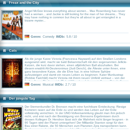
Freax and the City
Angel McGee knows everything about women... Max Rosenberg has never
had a woman... and Jackie is still looking for the man of her dreams... They
may have nothing in common but they're all about to get entangled in a
bizarre myster...
Genre:
Comedy
IMDb:
5.8 / 10
Cats
Als die junge Katze Victoria (Francesca Hayward) auf den Straßen Londons
ausgesetzt wird, macht sie bald Bekanntschaft mit den sogenannten Jellicle-
Katzen, die kurz davor stehen, einen alljährlichen Ball abzuhalten. Bei
diesem erwählt Alt-Deuteronimus (Judi Dench), die Älteste unter ihnen, eine
ganz besondere Katze, die die Ehre hat, in eine höhere Sphäre
aufzusteigen und damit ein neues Leben zu beginnen. Kater Munkustrap
(Robbie Fairchild) macht Victoria mit ihrem neuen Umfeld vertraut – von der
faulen Jenny Fleckenreich (Rebel Wilson) und der verstoßenen Grizabella
(Jennifer Hudson) über den magischen Mr. Mistoffelees (Laurie Davidson)
Genre:
Musical
IMDb:
2.7 / 10
und den herzenbrechenden Rum-Tum-Tugger (Jason Derulo) bis hin zum
verfressenen Bustopher Jones (James Corden) und dem alten Theater-Kater
Gus (Ian McKellen). Im Hintergrund aber lauert der finstere Macavity (Idris
Elba), der einen perfiden Plan verfolgt, um bei der bevorstehenden Ballwahl
Der jüngste Tag
als Sieger hervorzugehen.
Der Sternenkundler Dr. Bronson macht eine furchtbare Entdeckung: Riesige
Kometen rasen auf die Erde zu und werden das Leben auf der Erde
vollständig vernichten. In der UNO-Vollversammlung glaubt man ihm jedoch
nicht, und erst nach der Bestätigung von Bronsons Ergebnissen durch
dessen Kollegen Dr. Hendron lässt sich die Wahrheit nicht länger leugnen - in
90 Tagen wird der Planet untergehen! Der Milliardär Stanton sorgt für den
Bau einer Rakete, die 50 Menschen zum Planeten Zyra transportieren kann.
Doch wer entscheidet darüber, welche Menschen den Jüngsten Tag