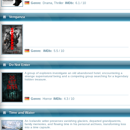
gestohlen, während auch NSA-Sicherheitschef Edwin Needham (Lakeith
Genre:
Drama
,
Thriller
IMDb:
6.1 / 10
Stanfield) auf dem Weg nach Schweden ist, um sich das Programm
zurückzuholen. Zudem halten der schwedische Geheimdienst und die Polizei
Lisbeth für eine Mörderin und jagen sie…
Venganza
Genre:
IMDb:
5.5 / 10
Do Not Enter
A group of explorers investigate an old abandoned hotel, encountering a
strange supernatural being and a competing group searching for a legendary
hidden treasure.
Genre:
Horror
IMDb:
4.3 / 10
Time and Water
An Icelandic writer preserves vanishing glaciers, departed grandparents,
family memories, and flowing time in his personal archives, transforming loss
into a time capsule.