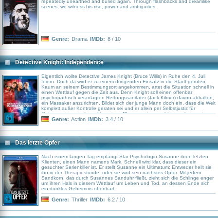
repeatedly unearthed and buried again. Through flashbacks and dreamlike
scenes, we witness his rise, power and ambiguities.
Genre:
Drama
IMDb:
8 / 10
Detective Knight: Independence
Eigentlich wollte Detective James Knight (Bruce Willis) in Ruhe den 4. Juli
feiern. Doch da wird er zu einem dringenden Einsatz in die Stadt gerufen.
Kaum an seinem Bestimmungsort angekommen, artet die Situation schnell in
einen Wettlauf gegen die Zeit aus. Denn Knight soll einen offenbar
psychopathisch veranlagten Rettungssanitäter (Jack Kilmer) davon abhalten,
ein Massaker anzurichten. Bildet sich der junge Mann doch ein, dass die Welt
komplett außer Kontrolle geraten sei und er allein per Selbstjustiz für
Ordnung sorgen müsse. Um seinen Plan umsetzen zu können, hat er eine
Polizeiuniform samt Dienstwaffe entwendet und gibt sich nun als Beamter
Genre:
Action
IMDb:
3.4 / 10
aus. Knight und seine Kollegen (u. a. Jimmy Jean-Louis, Lochlyn Munro)
versuchen jemanden zu stoppen, der scheinbar vor nichts Halt macht …
Das letzte Opfer
Nach einem langen Tag empfängt Star-Psychologin Susanne ihren letzten
Klienten, einen Mann namens Mark. Schnell wird klar, dass dieser ein
gesuchter Serienkiller ist. Er stellt Susanne ein Ultimatum: Entweder heilt sie
ihn in der Therapiestunde, oder sie wird sein nächstes Opfer. Mit jedem
Sandkorn, das durch Susannes Sanduhr fließt, zieht sich die Schlinge enger
um ihren Hals in diesem Wettlauf um Leben und Tod, an dessen Ende sich
ein dunkles Geheimnis offenbart.
Genre:
Thriller
IMDb:
6.2 / 10