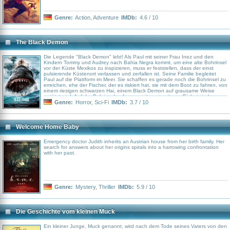
Genre:
Action
,
Adventure
IMDb:
4.6 / 10
The Black Demon
Die Legende "Black Demon" lebt! Als Paul mit seiner Frau Inez und den
Kindern Tommy und Audrey nach Bahia Negra kommt, um eine alte Bohrinsel
vor der Küste Mexikos zu inspizieren, muss er feststellen, dass der einst
pulsierende Küstenort verlassen und zerfallen ist. Seine Familie begleitet
Paul auf die Plattform im Meer. Sie schaffen es gerade noch die Bohrinsel zu
erreichen, ehe der Fischer, der es riskiert hat, sie mit dem Boot zu fahren, von
einem riesigen schwarzen Hai, einem Black Demon auf grausame Weise
getötet wird. Auf der Bohrinsel gefangen mit zwei weiteren Einheimischen,
beginnt für alle Beteiligten ein brutaler Kampf auf Leben und Tod…
Genre:
Horror
,
Sci-Fi
IMDb:
3.7 / 10
Welcome Home Baby
Emergency doctor Judith inherits an Austrian house from her birth family. Her
search for answers about her origins spirals into a harrowing confrontation
with her past.
Genre:
Mystery
,
Thriller
IMDb:
5.9 / 10
Die Geschichte vom kleinen Muck
Ein kleiner Junge, Muck genannt, wird nach dem Tode seines Vaters von den