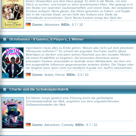
bösen Verwandten aus dem Haus gejagt. Er zieht in die Wüste, um sein
Glück zu suchen, und kommt zu einer wundersamen Alten. Hier gelangt er in
den Besitz von rasenden Zauberpantoffeln und einem Stab, der vergrabene
Schätze aufspürt. Muck glaubt, das Glück gefunden zu haben, und begibt
sich in die nächste Stadt, um am Hofe des Sultans eine Stelle als
Schnelläufer anzunehmen. Doch Mucks Karriere erregt den Neid der
Höflinge, die ihn in ein Intrigenspiel verwickeln und aus dem Palast jagen.
Unterwegs entdeckt er das Geheimnis zweier ungewöhnlicher Feigenbäume,
Genre:
Adventure
IMDb:
6.7 / 10
das ihn in die Lage versetzt, den Höflingen eine Lehre zu erteilen, indem er
ihnen Eselsohren an den Kopf zaubert. Er fordert seine gestohlenen
Pantoffeln und das Stöckchen zurück und wandert wieder in die Wüste
hinaus. Nicht Reichtum bedeutet Glück, sondern Freundschaft und
OctoGames - 8 Games, 8 Players, 1 Winner
Hilfsbereitschaft.\"
Irgendwann muss alles zu Ende gehen. Warum also nicht auf dem absoluten
Höhepunkt aufhören?“ So scheint der populäre YouTuber JaxPro (Brad
Belemjian) zu denken und plant seinen Abschied aus den sozialen Medien
mit einem Knalleffekt zu begehen. Als krönenden Abschluss seiner
kolossalen Karriere veranstaltet er deshalb einen Wettbewerb, bei dem von
ihm ausgewählte Influencer gegeneinander antreten dürfen. Der Sieger oder
die Siegerin kann dann nicht nur sämtliche Kanäle von JaxPro übernehmen,
sondern damit auch seine zahlungskräftigen Sponsoren und eine
astronomisch hohe Anzahl von 150 Millionen Follower*innen aus aller Welt. In
Genre:
Action
,
Horror
IMDb:
3.3 / 10
einer Reihe von Runden treten die Teilnehmer in verschiedenen Kategorien
gegeneinander an – wobei die Wettkämpfe graduell intensiver und
herausfordernder werden. Die Spannung steigt, während die Konkurrenten
sich gegenseitig herausfordern und bald versuchen, sich mit allen Mittel
Charlie und die Schokoladenfabrik
auszustechen …
Ein kleiner Junge gewinnt eine Führung durch die großartigste
Schokoladenfabrik der Welt, angeführt von dem ungewöhnlichsten
Süßwarenhersteller der Welt.
Genre:
Adventure
,
Comedy
IMDb:
6.7 / 10