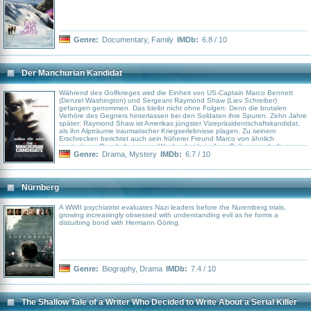
Genre:
Documentary
,
Family
IMDb:
6.8 / 10
Der Manchurian Kandidat
Während des Golfkrieges wird die Einheit von US-Captain Marco Bennett
(Denzel Washington) und Sergeant Raymond Shaw (Liev Schreiber)
gefangen genommen. Das bleibt nicht ohne Folgen: Denn die brutalen
Verhöre des Gegners hinterlassen bei den Soldaten ihre Spuren. Zehn Jahre
später: Raymond Shaw ist Amerikas jüngster Vizepräsidentschaftskandidat,
als ihn Alpträume traumatischer Kriegserlebnisse plagen. Zu seinem
Erschrecken berichtet auch sein früherer Freund Marco von ähnlich
mysteriösen Geschehnissen… Wurden beide in ihrer Gefangenschaft einer
Gehirnwäsche unterzogen und ist auch Raymonds herrschsüchtige Mutter
Genre:
Drama
,
Mystery
IMDb:
6.7 / 10
(Meryl Streep) Teil einer Verschwörung, die sich gegen die Politik und die
Regierung in ihrem Land richtet?
Nürnberg
A WWII psychiatrist evaluates Nazi leaders before the Nuremberg trials,
growing increasingly obsessed with understanding evil as he forms a
disturbing bond with Hermann Göring.
Genre:
Biography
,
Drama
IMDb:
7.4 / 10
The Shallow Tale of a Writer Who Decided to Write About a Serial Killer