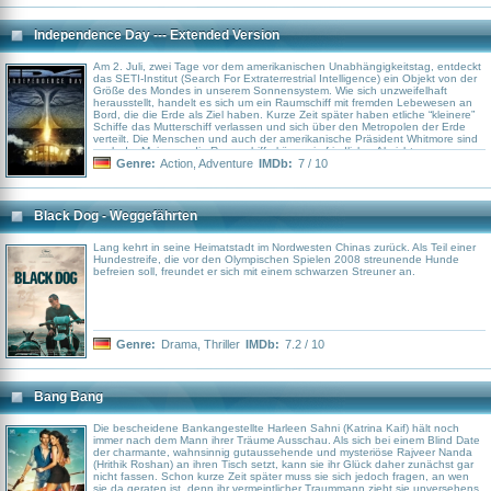
vorzubereiten, indem er ihr unter anderem den richtigen Umgang mit
Handfeuerwaffen beibringt...
Independence Day --- Extended Version
Am 2. Juli, zwei Tage vor dem amerikanischen Unabhängigkeitstag, entdeckt
das SETI-Institut (Search For Extraterrestrial Intelligence) ein Objekt von der
Größe des Mondes in unserem Sonnensystem. Wie sich unzweifelhaft
herausstellt, handelt es sich um ein Raumschiff mit fremden Lebewesen an
Bord, die die Erde als Ziel haben. Kurze Zeit später haben etliche “kleinere”
Schiffe das Mutterschiff verlassen und sich über den Metropolen der Erde
verteilt. Die Menschen und auch der amerikanische Präsident Whitmore sind
noch der Meinung, die Raumschiffe kämen in friedlicher Absicht.
Genre:
Action
,
Adventure
IMDb:
7 / 10
Black Dog - Weggefährten
Lang kehrt in seine Heimatstadt im Nordwesten Chinas zurück. Als Teil einer
Hundestreife, die vor den Olympischen Spielen 2008 streunende Hunde
befreien soll, freundet er sich mit einem schwarzen Streuner an.
Genre:
Drama
,
Thriller
IMDb:
7.2 / 10
Bang Bang
Die bescheidene Bankangestellte Harleen Sahni (Katrina Kaif) hält noch
immer nach dem Mann ihrer Träume Ausschau. Als sich bei einem Blind Date
der charmante, wahnsinnig gutaussehende und mysteriöse Rajveer Nanda
(Hrithik Roshan) an ihren Tisch setzt, kann sie ihr Glück daher zunächst gar
nicht fassen. Schon kurze Zeit später muss sie sich jedoch fragen, an wen
sie da geraten ist, denn ihr vermeintlicher Traummann zieht sie unversehens