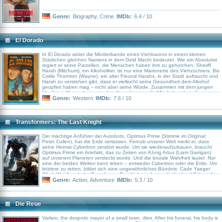
Genre:
Biography
,
Crime
IMDb:
6.4 / 10
El Dorado
In El Dorado wütet die Mörderbande eines Viehbarons in einem kleinen
Städtchen gleichen Namens in dem Geld Macht bedeutet. Wie ein Absolutist
regiert er seine Parzellen, die Menschen haben ihm zu gehorchen. Sheriff
Harah (Mitchum), ein Alkoholiker, ist nur eine Marionette des Viehzüchters. Bis
Cokle Thornton (Wayne), ein alter Freund Harahs, in der Stadt auftaucht und
Harah zu verstehen gibt, dass er vielleicht seine Gesundheit dem Alkohol
geopfert haben mag -- nicht aber seine Würde. Zusammen mit dem jungen
Idealisten Alan nehmen sie den Kampf gegen die Mörderbande auf.
Genre:
Western
IMDb:
7.6 / 10
Transformers: The Last Knight
Der mächtige Anführer der Autobots, Optimus Prime (Stimme im Original:
Peter Cullen), hat die Erde verlassen. Fernab unserer Welt merkt er, dass
seine Heimat Cybertron zerstört wurde. Um sie wiederaufzubauen, braucht
Optimus Prime ein Artefakt, das zu Zeiten von König Artus (Liam Garrigan)
auf unserem Planeten versteckt wurde. Und die brutale Wahrheit lautet: Nur
eine der beiden Welten kann leben – entweder Cybertron oder die Erde. Um
letztere zu retten, bildet sich eine ungewöhnliches Bündnis: Cade Yaeger
(Mark Wahlberg), der Transformer Bumblebee, der englische Lord Edmund
Burton (Anthony Hopkins), die Geschichtsprofessorin Vivien Wembley (Laura
Genre:
Action
,
Adventure
IMDb:
5.3 / 10
Haddock) und die junge Izabella (Isabella Moner) versuchen gemeinsam, den
Untergang abzuwenden – in einem Kampf, in dem aus Freunden Feinde
werden…
Die Reue
Varlam, the despotic mayor of a small town, dies. After his funeral, his body is