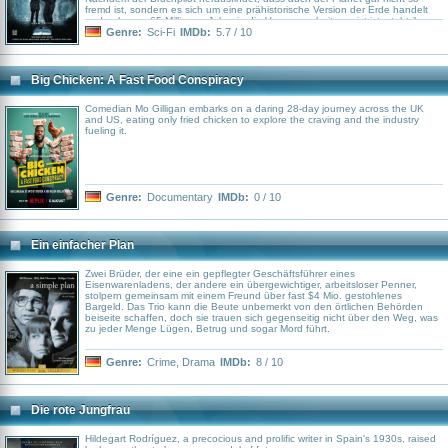
fremd ist, sondern es sich um eine prähistorische Version der Erde handelt
und er knapp 65 Millionen Jahre in die Vergangenheit gereist ist, steht ihm
der Schweiß ins Gesicht geschrieben. Diese Erkenntnis wird umso deutlicher,
Genre:
Sci-Fi
IMDb:
5.7 / 10
als er auf die angriffslustigen Bewohner dieser "neuen" Welt trifft, denn bei
diesen handelt es sich um Dinosaurier. Mit Laser-Schießeisen und einem
futuristischen Waffenarsenal muss der auf der Vergangenheits-Erde
gestrandete Raumschiffspilot sich und das Mädchen gegen wildgewordene
Big Chicken: A Fast Food Conspiracy
Riesen-Echsen verteidigen, die dem Duo an den Kragen wollen.
Comedian Mo Gilligan embarks on a daring 28-day journey across the UK
and US, eating only fried chicken to explore the craving and the industry
fueling it.
Genre:
Documentary
IMDb:
0 / 10
Ein einfacher Plan
Zwei Brüder, der eine ein gepflegter Geschäftsführer eines
Eisenwarenladens, der andere ein übergewichtiger, arbeitsloser Penner,
stolpern gemeinsam mit einem Freund über fast $4 Mio. gestohlenes
Bargeld. Das Trio kann die Beute unbemerkt von den örtlichen Behörden
beiseite schaffen, doch sie trauen sich gegenseitig nicht über den Weg, was
zu jeder Menge Lügen, Betrug und sogar Mord führt.
Genre:
Crime
,
Drama
IMDb:
8 / 10
Die rote Jungfrau
Hildegart Rodríguez, a precocious and prolific writer in Spain's 1930s, raised